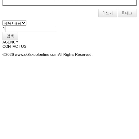
쓰기
태그
검색
AGENCY
CONTACT US
©2026 www.sk8skoolonline.com All Rights Reserved.