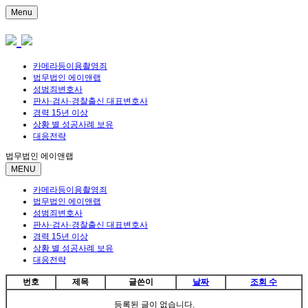
Menu
카메라등이용촬영죄
법무법인 에이앤랩
성범죄변호사
판사·검사·경찰출신 대표변호사
경력 15년 이상
상황 별 성공사례 보유
대응전략
법무법인 에이앤랩
MENU
카메라등이용촬영죄
법무법인 에이앤랩
성범죄변호사
판사·검사·경찰출신 대표변호사
경력 15년 이상
상황 별 성공사례 보유
대응전략
번호
제목
글쓴이
날짜
조회 수
등록된 글이 없습니다.